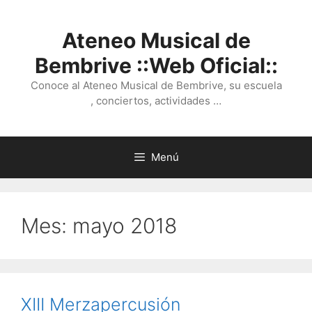
Saltar
al
Ateneo Musical de
contenido
Bembrive ::Web Oficial::
Conoce al Ateneo Musical de Bembrive, su escuela
, conciertos, actividades …
Menú
Mes:
mayo 2018
XIII Merzapercusión