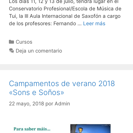
Los días 11, 12 y 13 de julio, tendrá lugar en el
Conservatorio Profesional/Escola de Música de
Tui, la III Aula Internacional de Saxofón a cargo
de los profesores: Fernando …
Leer más
Categorías
Cursos
Deja un comentario
Campamentos de verano 2018
«Sons e Soños»
22 mayo, 2018
por
Admin